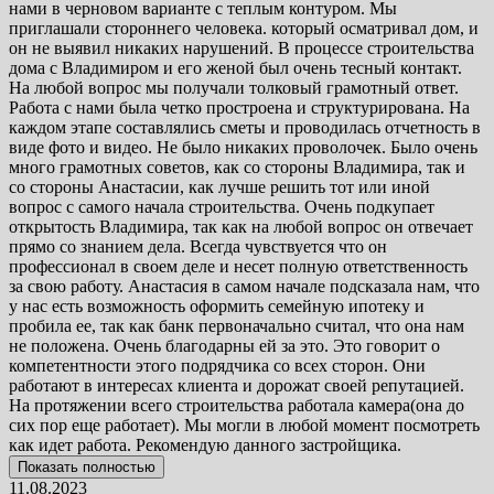
нами в черновом варианте с теплым контуром. Мы
приглашали стороннего человека. который осматривал дом, и
он не выявил никаких нарушений. В процессе строительства
дома с Владимиром и его женой был очень тесный контакт.
На любой вопрос мы получали толковый грамотный ответ.
Работа с нами была четко простроена и структурирована. На
каждом этапе составлялись сметы и проводилась отчетность в
виде фото и видео. Не было никаких проволочек. Было очень
много грамотных советов, как со стороны Владимира, так и
со стороны Анастасии, как лучше решить тот или иной
вопрос с самого начала строительства. Очень подкупает
открытость Владимира, так как на любой вопрос он отвечает
прямо со знанием дела. Всегда чувствуется что он
профессионал в своем деле и несет полную ответственность
за свою работу. Анастасия в самом начале подсказала нам, что
у нас есть возможность оформить семейную ипотеку и
пробила ее, так как банк первоначально считал, что она нам
не положена. Очень благодарны ей за это. Это говорит о
компетентности этого подрядчика со всех сторон. Они
работают в интересах клиента и дорожат своей репутацией.
На протяжении всего строительства работала камера(она до
сих пор еще работает). Мы могли в любой момент посмотреть
как идет работа. Рекомендую данного застройщика.
Показать полностью
11.08.2023