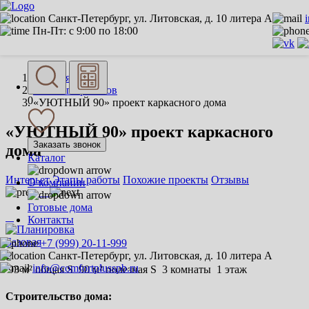
Санкт-Петербург, ул. Литовская, д. 10 литера А
Пн-Пт: с 9:00 по 18:00
Главная
Каталог проектов
0
«УЮТНЫЙ 90» проект каркасного дома
«УЮТНЫЙ 90» проект каркасного
Заказать звонок
дома
Каталог
Интерьет
Этапы работы
Похожие проекты
Отзывы
О компании
Готовые дома
Контакты
Базовая
+7 (999) 20-11-999
Санкт-Петербург, ул. Литовская, д. 10 литера А
₽
info@comfortplusspb.ru
93 м² общая S
90 м² полезная S
3 комнаты
1 этаж
Строительство дома: