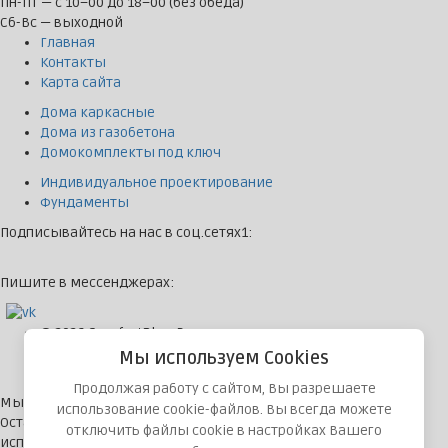
Пн-Пт — с 10–00 до 18–00 (без обеда)
Сб-Вс — выходной
Главная
Контакты
Карта сайта
Дома каркасные
Дома из газобетона
Домокомплекты под ключ
Индивидуальное проектирование
Фундаменты
Подписывайтесь на нас в соц.сетях1:
Пишите в мессенджерах:
© 2026 ComfortPlus. Все права защищены
Политика конфиденциальности
Мы используем Cookies
Разработка и продвижение сайта:
ITMedia
Продолжая работу с сайтом, Вы разрешаете
Мы используем файлы cookies для улучшения работы сайта.
использование cookie-файлов. Вы всегда можете
Оставаясь на нашем сайте, вы соглашаетесь с условиями
отключить файлы cookie в настройках Вашего
использования файлов cookies.