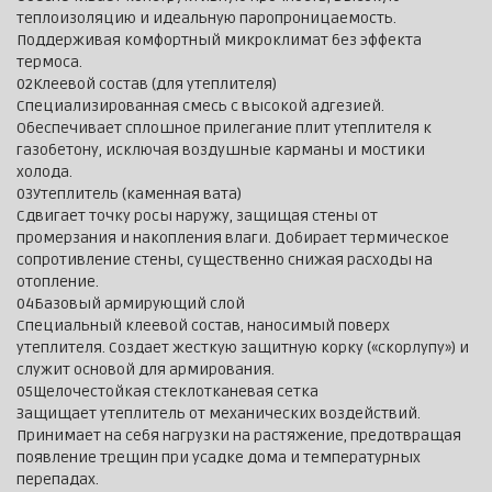
теплоизоляцию и идеальную паропроницаемость.
Поддерживая комфортный микроклимат без эффекта
термоса.
02
Клеевой состав (для утеплителя)
Специализированная смесь с высокой адгезией.
Обеспечивает сплошное прилегание плит утеплителя к
газобетону, исключая воздушные карманы и мостики
холода.
03
Утеплитель (каменная вата)
Сдвигает точку росы наружу, защищая стены от
промерзания и накопления влаги. Добирает термическое
сопротивление стены, существенно снижая расходы на
отопление.
04
Базовый армирующий слой
Специальный клеевой состав, наносимый поверх
утеплителя. Создает жесткую защитную корку («скорлупу») и
служит основой для армирования.
05
Щелочестойкая стеклотканевая сетка
Защищает утеплитель от механических воздействий.
Принимает на себя нагрузки на растяжение, предотвращая
появление трещин при усадке дома и температурных
перепадах.