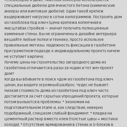
специальные дюбели для ячеистого бетона (химические
анкеры или винтовые дюбели). Один такой крепеж
выдерживает нагрузку в сотни килограммов. Построить дом
из газоблока под ключ (цена крепежа копеечная в
масштабах стройки) — значит получить полноценные
каменные стены. Вы не ограничены в дизайне интерьера:
вешайте любые полки и технику, просто используя
правильные метизы. Надежность фиксации в газобетоне
при грамотном подходе к индивидуальному проекту ничем
не уступает кирпичу.
Почему цены на строительство загородного дома из
газобетона отличаются в разы за «один и тот же» проект
дом?
Когда вы вбиваете в поиск «дом из газобетона под ключ
цена», вы видите огромный разброс. Чудес не бывает.
Низкая стоимость дома из газобетона под ключ часто
достигается за счет скрытых упрощений проекта, которые
потом выльются в проблемы: * Экономия на
подготовительном этапе и, как следствие, неверно
подобранный, слишком слабый фундамент. * Кладка на
цементный раствор вместо клея (толстые швы = мостики
холода). * Отсутствие армирования в стенах и U-блоков в