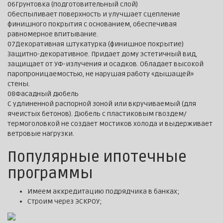
06
Грунтовка (подготовительный слой)
Обеспыливает поверхность и улучшает сцепление
финишного покрытия с основанием, обеспечивая
равномерное впитывание.
07
Декоративная штукатурка (финишное покрытие)
Защитно-декоративное. Придает дому эстетичный вид,
защищает от УФ-излучения и осадков. Обладает высокой
паропроницаемостью, не нарушая работу «дышащей»
стены.
08
Фасадный дюбель
С удлиненной распорной зоной или вкручиваемый (для
ячеистых бетонов). Дюбель с пластиковым гвоздем/
термоголовкой не создает мостиков холода и выдерживает
ветровые нагрузки.
Популярные ипотечные
программы
Имеем аккредитацию подрядчика в банках;
Строим через ЭСКРОУ;