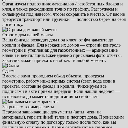
Организуем подвоз пиломатериалов / газобетонных блоков и
клея, а также расходников точно по графику. Разгружаем и
складируем под навесом, чтобы сохранить качество. От вас не
требуется транспорт или грузчики — полностью берем на себя
логистику.
Строим дом вашей мечты
Ваша бригада возводит дом под ключ: от фундамента до
кровли и фасада. Для каркасных домов — строгий контроль
геометрии и утепления; для газобетонных — армирование
кладки и вентиляция. Еженедельно присылаем фото-отчеты.
Заказчик может приехать на объект в любой момент.
Сдаем
Вместе с вами проводием обход объекта, проверяем
геометрию, работу инженерных систем (свет, вода если в
проекте), состояние фасада и кровли. Фиксируем все
подписями в акте приема-передачи. Если нашли недочет —
исправляем до момента подписания за свой счет.
Закрываем взаиморасчеты
Передаем закрывающие документы (акты, чеки на
материалы), гарантийный талон и паспорт дома. Производим
финальную оплату по договору только после того, как вы
подписали акт приемки. Дарим сертификат на сезонное