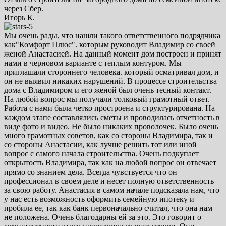
через Сбер.
Игорь К.
Мы очень рады, что нашли такого ответственного подрядчика
как"Комфорт Плюс". которым руководит Владимир со своей
женой Анастасией. На данный момент дом построен и принят
нами в черновом варианте с теплым контуром. Мы
приглашали стороннего человека. который осматривал дом, и
он не выявил никаких нарушений. В процессе строительства
дома с Владимиром и его женой был очень тесный контакт.
На любой вопрос мы получали толковый грамотный ответ.
Работа с нами была четко простроена и структурирована. На
каждом этапе составлялись сметы и проводилась отчетность в
виде фото и видео. Не было никаких проволочек. Было очень
много грамотных советов, как со стороны Владимира, так и
со стороны Анастасии, как лучше решить тот или иной
вопрос с самого начала строительства. Очень подкупает
открытость Владимира, так как на любой вопрос он отвечает
прямо со знанием дела. Всегда чувствуется что он
профессионал в своем деле и несет полную ответственность
за свою работу. Анастасия в самом начале подсказала нам, что
у нас есть возможность оформить семейную ипотеку и
пробила ее, так как банк первоначально считал, что она нам
не положена. Очень благодарны ей за это. Это говорит о