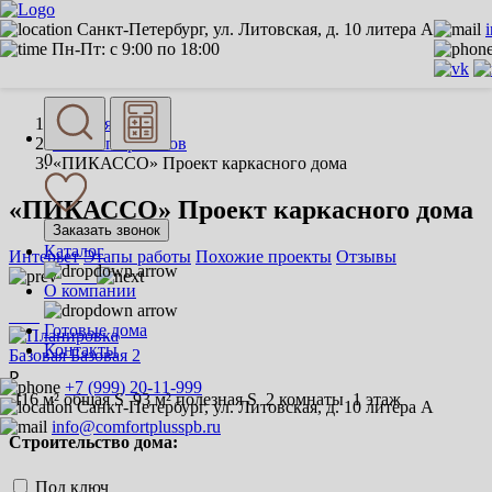
Санкт-Петербург, ул. Литовская, д. 10 литера А
Пн-Пт: с 9:00 по 18:00
Главная
Каталог проектов
0
«ПИКАССО» Проект каркасного дома
«ПИКАССО» Проект каркасного дома
Заказать звонок
Каталог
Интерьет
Этапы работы
Похожие проекты
Отзывы
О компании
Готовые дома
Контакты
Базовая
Базовая 2
₽
+7 (999) 20-11-999
116 м² общая S
93 м² полезная S
2 комнаты
1 этаж
Санкт-Петербург, ул. Литовская, д. 10 литера А
info@comfortplusspb.ru
Строительство дома:
Под ключ