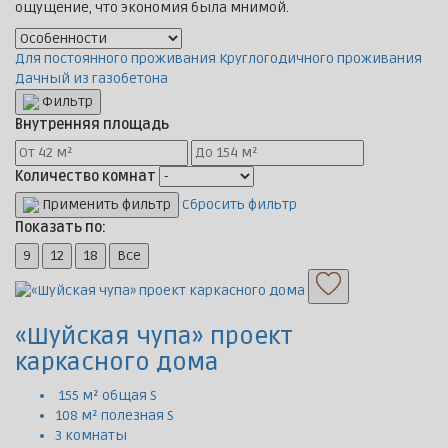
ощущение, что экономия была мнимой.
Для постоянного проживания
Круглогодичного проживания
Дачный из газобетона
Фильтр
Внутренняя площадь
Количество комнат
Применить фильтр
Сбросить фильтр
Показать по:
9
12
18
Все
«Шуйская чупа» проект
каркасного дома
155 м² общая S
108 м² полезная S
3 комнаты