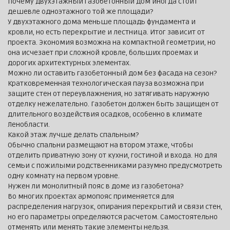
Почему двухэтажный газобетонный дом иногда стоит
дешевле одноэтажного той же площади?
У двухэтажного дома меньше площадь фундамента и
кровли, но есть перекрытие и лестница. Итог зависит от
проекта. Экономия возможна на компактной геометрии, но
она исчезает при сложной кровле, больших проемах и
дорогих архитектурных элементах.
Можно ли оставить газобетонный дом без фасада на сезон?
Кратковременная технологическая пауза возможна при
защите стен от переувлажнения, но затягивать наружную
отделку нежелательно. Газобетон должен быть защищен от
длительного воздействия осадков, особенно в климате
Ленобласти.
Какой этаж лучше делать спальным?
Обычно спальни размещают на втором этаже, чтобы
отделить приватную зону от кухни, гостиной и входа. Но для
семьи с пожилыми родственниками разумно предусмотреть
одну комнату на первом уровне.
Нужен ли монолитный пояс в доме из газобетона?
Во многих проектах армопояс применяется для
распределения нагрузок, опирания перекрытий и связи стен,
но его параметры определяются расчетом. Самостоятельно
отменять или менять такие элементы нельзя.