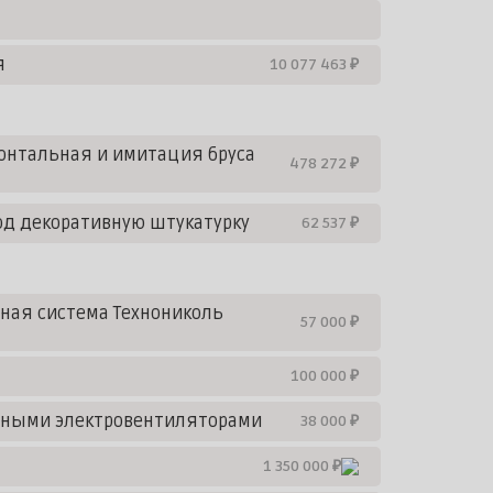
я
10 077 463 ₽
онтальная и имитация бруса
478 272 ₽
од декоративную штукатурку
62 537 ₽
ная система Технониколь
57 000 ₽
100 000 ₽
ьными электровентиляторами
38 000 ₽
1 350 000 ₽