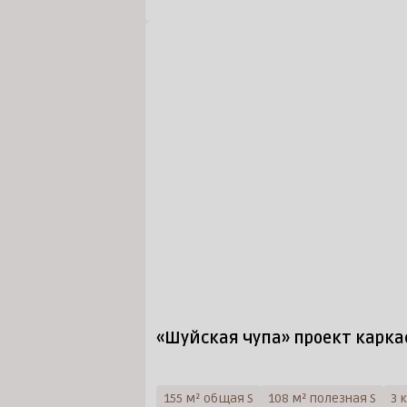
«Шуйская чупа» проект карка
155 м² общая S
108 м² полезная S
3 