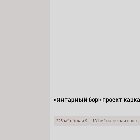
«Янтарный бор» проект карк
225 м² общая S
181 м² полезная площ