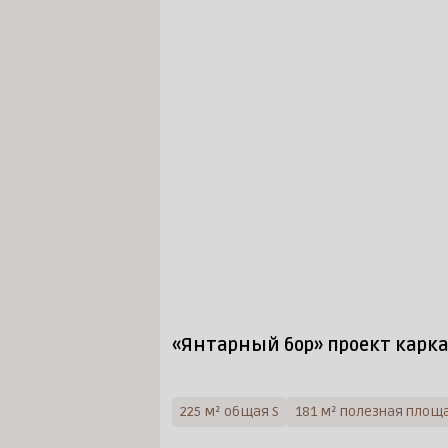
«Янтарный бор» проект карк
225 м² общая S
181 м² полезная площ