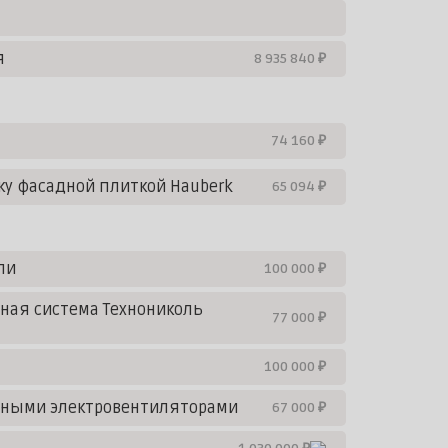
я
8 935 840 ₽
74 160 ₽
ку фасадной плиткой Hauberk
65 094 ₽
ли
100 000 ₽
ная система Технониколь
77 000 ₽
100 000 ₽
ьными электровентиляторами
67 000 ₽