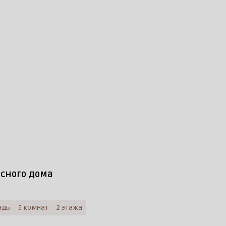
асного дома
адь
5 комнат
2 этажа