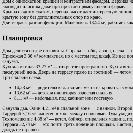
Дом с односкатной крышей и контрастным фасадом. Верхняя ча
выглядит плоским даже при простой прямоугольной форме.
Крыша с одним скатом, перепад высот дает интересную линию 
крытую зону без дополнительных опор по краю.
Две террасы разной функции. Маленькая, 13,54 м², работает ка
Планировка
Дом делится на две половины. Справа — общая зона, слева — 
Прихожая 3,38 м² компактная, но с местом под шкаф. Из нее по
санузел.
Кухня-гостиная 33,27 м² — открытое пространство. Кухня встае
пасмурный день. Дверь на террасу прямо из гостиной — летом
Три спальни слева:
14,23 м² — родительская, хватает места на кровать, тумб
13,62 м² — детская или вторая взрослая спальня
8,11 м² — небольшая, под кабинет или гостевую
Санузла два. Один 4,21 м² в спальной зоне — с ванной. Второй
Гардероб 3,16 м² вынесен в холл между спальнями. Туда уходи
Техпомещение 4,88 м² — котел, бойлер, стиральная машина, пол
Терраса 32,74 м² — это почти треть полезной площади. Настил 
дождь не страшен.