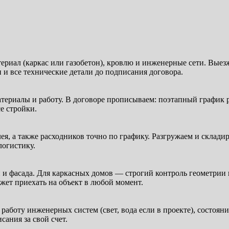
риал (каркас или газобетон), кровлю и инженерные сети. Выезж
и все технические детали до подписания договора.
риалы и работу. В договоре прописываем: поэтапный график раб
е стройки.
я, а также расходников точно по графику. Разгружаем и складир
логистику.
и и фасада. Для каркасных домов — строгий контроль геометрии
жет приехать на объект в любой момент.
работу инженерных систем (свет, вода если в проекте), состоян
ания за свой счет.