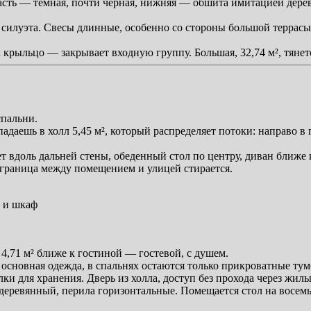
сть — темная, почти черная, нижняя — обшита имитацией дерев
силуэта. Свесы длинные, особенно со стороны большой террасы
к крыльцо — закрывает входную группу. Большая, 32,74 м², тянет
спальни.
падаешь в холл 5,45 м², который распределяет потоки: направо в
т вдоль дальней стены, обеденный стол по центру, диван ближе к
 граница между помещением и улицей стирается.
ы и шкаф
 4,71 м² ближе к гостиной — гостевой, с душем.
т основная одежда, в спальнях остаются только прикроватные тум
ки для хранения. Дверь из холла, доступ без прохода через жилы
деревянный, перила горизонтальные. Помещается стол на восемь ч