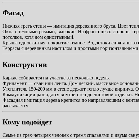
Фасад
Нижняя треть стены — имитация деревянного бруса. Цвет тепл
Окна с темными рамами, высокие. На фронтоне со стороны терр
потолков, хотя дом одноэтажный.
Крыша односкатная, покрытие темное. Водостоки спрятаны за ф
Террасы с деревянным настилом и простыми горизонтальными
Конструктив
Каркас собирается на участке за несколько недель.
Фундамент — сваи или лента. Дом легкий, массивное основани
Утеплитель 150-200 мм в стене держит тепло лучше кирпича. О
Коммуникации разводятся внутри стен до чистовой отделки. Не
Фасадная имитация дерева крепится по направляющим с вентзаз
рассыхается.
Кому подойдет
Семье из трех-четырех человек с тремя спальнями и двумя сану