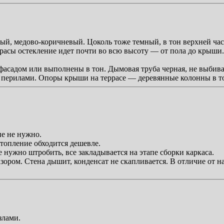
ый, медово-коричневый. Цоколь тоже темный, в тон верхней час
асы остекление идет почти во всю высоту — от пола до крыши. 
асадом или выполнены в тон. Дымовая труба черная, не выбивае
 перилами. Опоры крыши на террасе — деревянные колонны в т
е не нужно.
топление обходится дешевле.
 нужно штробить, все закладывается на этапе сборки каркаса.
ором. Стена дышит, конденсат не скапливается. В отличие от на
злами.